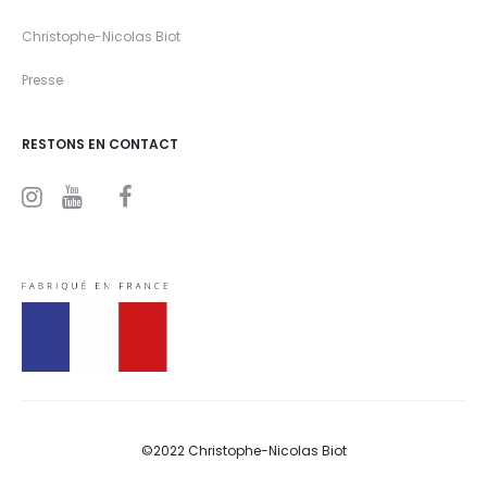
Christophe-Nicolas Biot
Presse
RESTONS EN CONTACT
I
Y
F
n
o
a
s
u
c
t
t
e
a
u
b
g
b
o
r
e
o
a
k
m
©2022 Christophe-Nicolas Biot