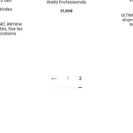
Wella Professionals
31,00
€
ULTIM
sham
IC élimine
P
és, fixe les
orations
1
2