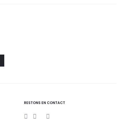
RESTONS EN CONTACT
I
Y
F
n
o
a