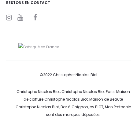
RESTONS EN CONTACT
I
Y
F
n
o
a
s
u
c
t
t
e
a
u
b
g
b
o
r
e
o
a
k
m
©2022 Christophe-Nicolas Biot
Christophe Nicolas Biot, Christophe Nicolas Biot Paris, Maison
de coiffure Christophe Nicolas Biot, Maison de Beauté
Christophe Nicolas Biot, Bar à Chignon, by BIOT, Mon Protocole
sont des marques déposées.