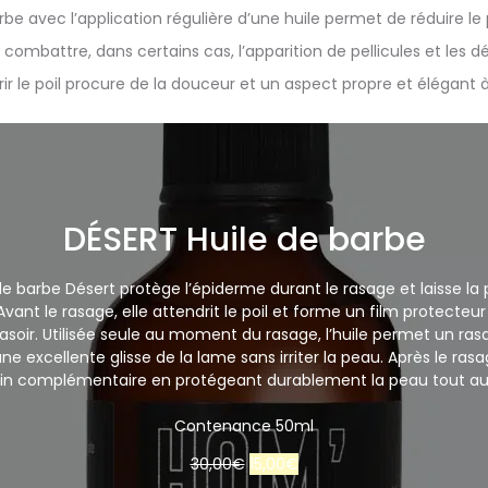
rbe avec l’application régulière d’une huile permet de réduire 
ombattre, dans certains cas, l’apparition de pellicules et les 
 le poil procure de la douceur et un aspect propre et élégant à
DÉSERT Huile de barbe
e de barbe Désert protège l’épiderme durant le rasage et laisse l
vant le rasage, elle attendrit le poil et forme un film protecteur
rasoir. Utilisée seule au moment du rasage, l’huile permet un ra
e excellente glisse de la lame sans irriter la peau. Après le rasa
oin complémentaire en protégeant durablement la peau tout au 
Contenance 50ml
30,00
€
15,00
€