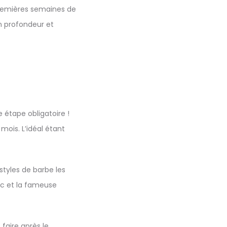
 premières semaines de
en profondeur et
 étape obligatoire !
 mois. L’idéal étant
styles de barbe les
ouc et la fameuse
e faire après le