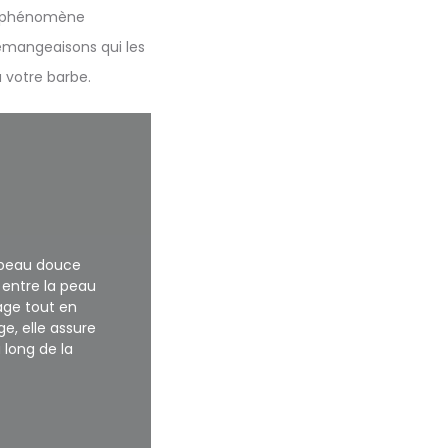
le phénomène
démangeaisons qui les
 votre barbe.
a peau douce
 entre la peau
sage tout en
ge, elle assure
long de la