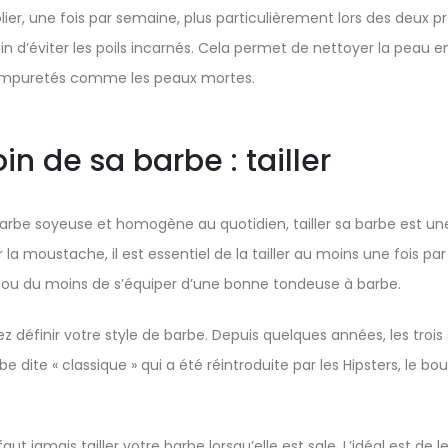
folier, une fois par semaine, plus particulièrement lors des deux
in d’éviter les poils incarnés. Cela permet de nettoyer la peau 
s impuretés comme les peaux mortes.
in de sa barbe : tailler
barbe soyeuse et homogène au quotidien, tailler sa barbe est une
la moustache, il est essentiel de la tailler au moins une fois par
er, ou du moins de s’équiper d’une bonne tondeuse à barbe.
 définir votre style de barbe. Depuis quelques années, les trois 
rbe dite « classique » qui a été réintroduite par les Hipsters, le b
faut jamais tailler votre barbe lorsqu’elle est sale. L’idéal est de l