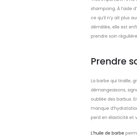
shampoing. À l’aide d
ce qu’il n’y ait plus
démêlée, elle est enfin
prendre soin réguliè
Prendre so
La barbe qui tiraille
démangeaisons, signe
oubliée des barbus. 
manque d’hydratation 
perd en élasticité et v
L’huile de barbe
permet