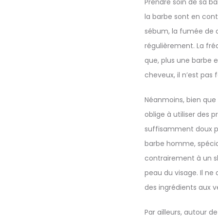
Prendre soin de sa b
la barbe sont en conta
sébum, la fumée de ci
régulièrement. La fré
que, plus une barbe 
cheveux, il n’est pas 
Néanmoins, bien que l
oblige à utiliser des 
suffisamment doux pour
barbe homme, spécial
contrairement à un sh
peau du visage. Il ne
des ingrédients aux v
Par ailleurs, autour d