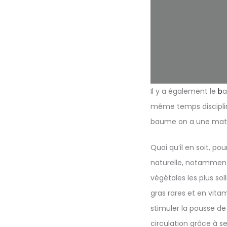
Il y a également le
b
a
même temps discipliner
baume on a une matièr
Quoi qu’il en soit, po
naturelle, notamment 
végétales les plus soll
gras rares et en vitam
stimuler la pousse de 
circulation grâce à se