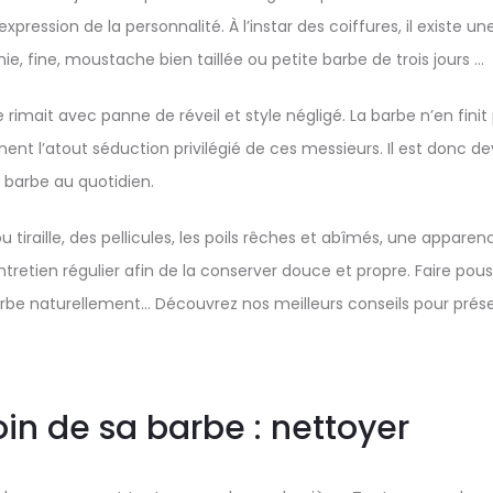
expression de la personnalité. À l’instar des coiffures, il existe u
ie, fine, moustache bien taillée ou petite barbe de trois jours …
 rimait avec panne de réveil et style négligé. La barbe n’en finit 
nent l’atout séduction privilégié de ces messieurs. Il est donc d
 barbe au quotidien.
u tiraille, des pellicules, les poils rêches et abîmés, une appare
retien régulier afin de la conserver douce et propre. Faire pousse
rbe naturellement… Découvrez nos meilleurs conseils pour prése
in de sa barbe : nettoyer