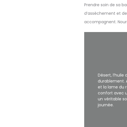
Prendre soin de sa ba
d’assèchement et de c
accompagnent. Nourrir
Désert, l’huil
durablement. A
et la lame du 
confort avec un
un véritable s
journée.