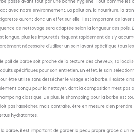
arbe passe avant tout par une bonne hygiène. Tout comme les ch
ct avec notre environnement. La pollution, la nourriture, la trans
garette auront donc un effet sur elle. Il est important de laver
quence de nettoyage sera adaptée selon la longueur des poils. En 
est longue, plus les impuretés risquent rapidement de s’y accu
forcément nécessaire d’utiliser un soin lavant spécifique tous les 
e poil de barbe soit proche de la texture des cheveux, sa localis
produits spécifiques pour son entretien. En effet, le soin sélection
 être utilisé sans dessécher le visage et la barbe. Il existe ains
ement conçu pour la nettoyer, dont la composition n’est pas a
ampoing classique. De plus, le shampoing pour la barbe est tout
 doit pas l’assécher, mais contraire, être en mesure d’en prendr
ertus hydratantes.
e la barbe, il est important de garder la peau propre grâce à un n