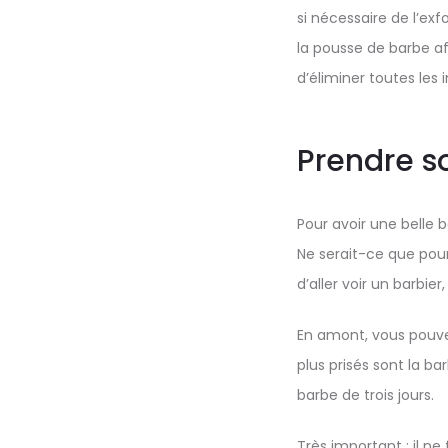
si nécessaire de l’ex
la pousse de barbe af
d’éliminer toutes le
Prendre so
Pour avoir une belle 
Ne serait-ce que pour 
d’aller voir un barbi
En amont, vous pouvez
plus prisés sont la ba
barbe de trois jours.
Très important : il ne 