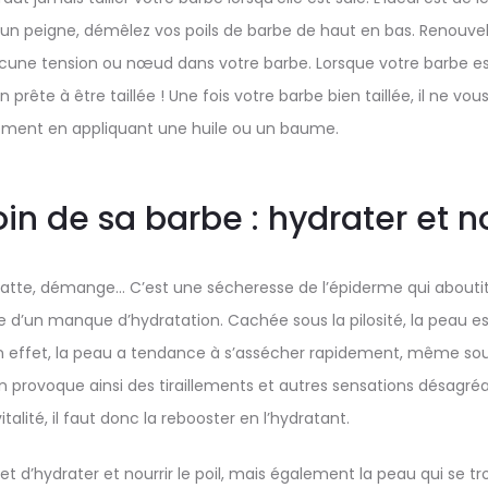
’un peigne, démêlez vos poils de barbe de haut en bas. Renouvel
 aucune tension ou nœud dans votre barbe. Lorsque votre barbe 
 prête à être taillée ! Une fois votre barbe bien taillée, il ne vou
rement en appliquant une huile ou un baume.
in de sa barbe : hydrater et no
, gratte, démange… C’est une sécheresse de l’épiderme qui about
 d’un manque d’hydratation. Cachée sous la pilosité, la peau e
En effet, la peau a tendance à s’assécher rapidement, même sou
provoque ainsi des tiraillements et autres sensations désagréab
italité, il faut donc la rebooster en l’hydratant.
 d’hydrater et nourrir le poil, mais également la peau qui se tr