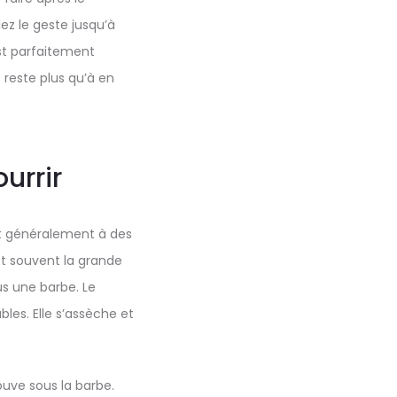
ez le geste jusqu’à
est parfaitement
s reste plus qu’à en
urrir
it généralement à des
st souvent la grande
s une barbe. Le
les. Elle s’assèche et
ouve sous la barbe.