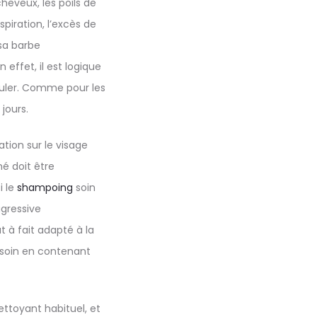
eveux, les poils de
piration, l’excès de
 sa barbe
effet, il est logique
muler. Comme pour les
jours.
ation sur le visage
né doit être
i le
shampoing
soin
gressive
 à fait adapté à la
e soin en contenant
ettoyant habituel, et