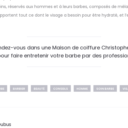
oins, réservés aux hommes et à leurs barbes, composés de méla
pportent tout ce dont le visage a besoin pour être hydraté, et l’e
ndez-vous dans une Maison de coiffure Christoph
pour faire entretenir votre barbe par des professio
RBE
BARBIER
BEAUTÉ
CONSEILS
HOMME
SOIN BARBE
VIS
Dubus