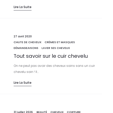
les produits 100% naturels de la ligne Mon Protocole pour
Lire La Suite
calmer le cuir chevelu, l’assainir et le purifier. A utiliser en
cure de 6 semaines puis en suivi 1 fois par mois.
4 produits / 5 étapes
Contenance : 60 ml
27 avril 2020
CHUTE DE CHEVEUX
CRÈMES ET MASQUES
DÉMANGEAISONS
LAVER SES CHEVEUX
Tout savoir sur le cuir chevelu
On ne peut pas avoir des cheveux sains sans un cuir
chevelu sain ! Il…
Lire La Suite
31 juillet 2026
BEAUTÉ
CHEVEUX
COIFFURE