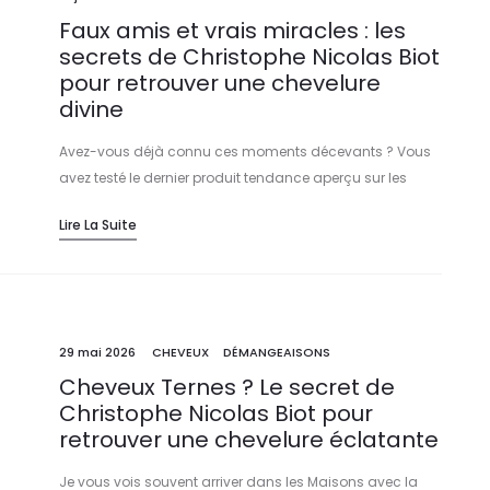
Faux amis et vrais miracles : les
secrets de Christophe Nicolas Biot
pour retrouver une chevelure
divine
Avez-vous déjà connu ces moments décevants ? Vous
avez testé le dernier produit tendance aperçu sur les
réseaux, vous avez investi dans des accessoires
Lire La Suite
précieux, et pourtant… vos cheveux restent ternes, fatigués,
voire irrités. Pourquoi ? Parce que dans le monde du soin
capillaire, tout ce qui brille n’est pas forcément bon pour
votre fibre capillaires.
29 mai 2026
CHEVEUX
DÉMANGEAISONS
Cheveux Ternes ? Le secret de
Christophe Nicolas Biot pour
retrouver une chevelure éclatante
Je vous vois souvent arriver dans les Maisons avec la