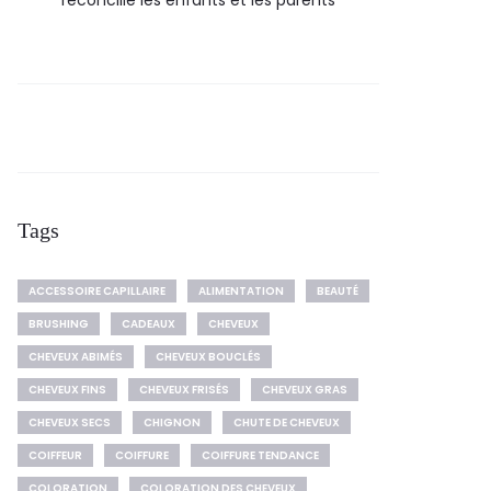
réconcilie les enfants et les parents
Tags
ACCESSOIRE CAPILLAIRE
ALIMENTATION
BEAUTÉ
BRUSHING
CADEAUX
CHEVEUX
CHEVEUX ABIMÉS
CHEVEUX BOUCLÉS
CHEVEUX FINS
CHEVEUX FRISÉS
CHEVEUX GRAS
CHEVEUX SECS
CHIGNON
CHUTE DE CHEVEUX
COIFFEUR
COIFFURE
COIFFURE TENDANCE
COLORATION
COLORATION DES CHEVEUX