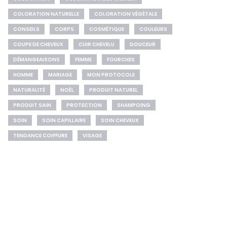
COLORATION NATURELLE
COLORATION VÉGÉTALE
CONSEILS
CORPS
COSMÉTIQUE
COULEURS
COUPE DE CHEVEUX
CUIR CHEVELU
DOUCEUR
DÉMANGEAISONS
FEMME
FOURCHES
HOMME
MARIAGE
MON PROTOCOLE
NATURALITÉ
NOËL
PRODUIT NATUREL
PRODUIT SAIN
PROTECTION
SHAMPOING
SOIN
SOIN CAPILLAIRE
SOIN CHEVEUX
TENDANCE COIFFURE
VISAGE